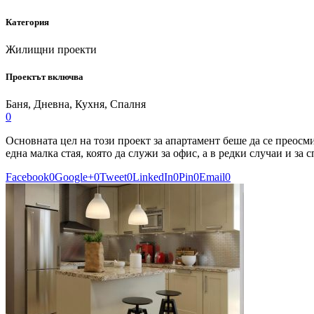
Категория
Жилищни проекти
Проектът включва
Баня, Дневна, Кухня, Спалня
0
Основната цел на този проект за апартамент беше да се преосм
една малка стая, която да служи за офис, а в редки случаи и за
Facebook
0
Google+
0
Tweet
0
LinkedIn
0
Pin
0
Email
0