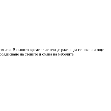
невната. В същото време клиентът държеше да се появи и още
ебоядисване на стените и смяна на мебелите.