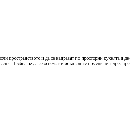
исли пространството и да се направят по-просторни кухнята и д
 спалня. Трябваше да се освежат и останалите помещения, чрез пр