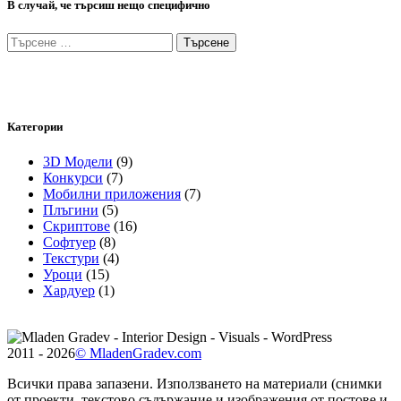
В случай, че търсиш нещо специфично
Търсене
за:
Категории
3D Модели
(9)
Конкурси
(7)
Мобилни приложения
(7)
Плъгини
(5)
Скриптове
(16)
Софтуер
(8)
Текстури
(4)
Уроци
(15)
Хардуер
(1)
2011 - 2026
© MladenGradev.com
Всички права запазени. Използването на материали (снимки
от проекти, текстово съдържание и изображения от постове и