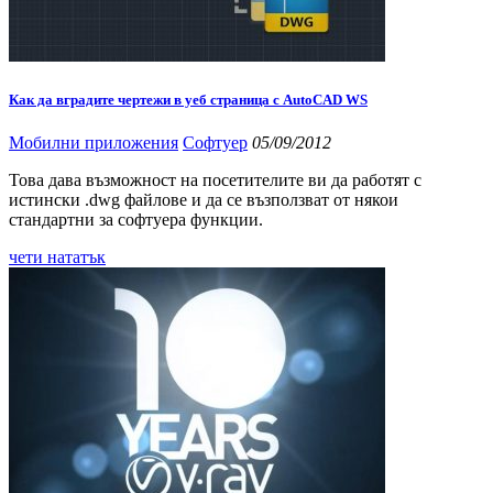
Как да вградите чертежи в уеб страница с AutoCAD WS
Мобилни приложения
Софтуер
05/09/2012
Това дава възможност на посетителите ви да работят с
истински .dwg файлове и да се възползват от някои
стандартни за софтуера функции.
чети нататък