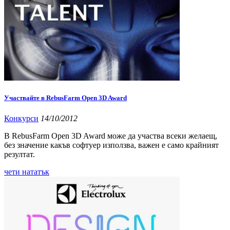
Участвайте в RebusFarm Open 3D Award
Конкурси
14/10/2012
В RebusFarm Open 3D Award може да участва всеки желаещ,
без значение какъв софтуер използва, важен е само крайният
резултат.
чети нататък