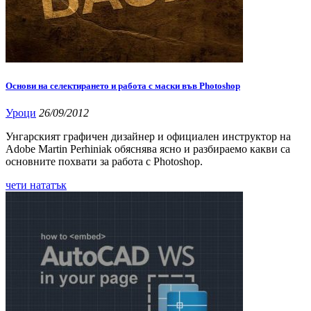
Основи на селектирането и работа с маски във Photoshop
Уроци
26/09/2012
Унгарският графичен дизайнер и официален инструктор на
Adobe Martin Perhiniak обяснява ясно и разбираемо какви са
основните похвати за работа с Photoshop.
чети нататък