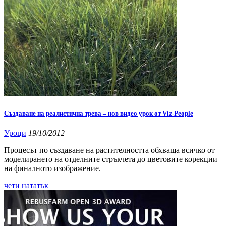
Създаване на реалистична трева – нов видео урок от Viz-People
Уроци
19/10/2012
Процесът по създаване на растителността обхваща всичко от
моделирането на отделните стръкчета до цветовите корекции
на финалното изображение.
чети нататък