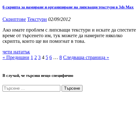
6 скрипта за намиране и организиране на липсващи текстури в 3ds Max
Скриптове
Текстури
02/09/2012
Ако имате проблем с липсващи текстури и искате да спестите
време от търсенето им, тук можете да намерите няколко
скрипта, които ще ви помогнат в това.
чети нататък
« Предишни
1
2
3
4
5
6
…
8
Следваща страница »
В случай, че търсиш нещо специфично
Търсене
за: