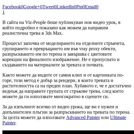
Facebook
0
Google+
0
Tweet
0
LinkedIn
0
Pin
0
Email
0
1
В сайта на Viz-People беше публикуван нов видео урок, в
който подробно е показано как можем да направим
реалистична трева в 3ds Max.
Процесът започва от моделирането на отделните стръкчета,
групирането и превръщането им във vray proxy обекти,
разпръскването им по терена и завършва с цветовите
корекции на финалното изображение. Не е пропуснато и
създаването на материалите за тревата и почвата.
Както можете да видите от самия клип и от картинката по-
горе, този метод е добър за рендери, в които тревата и
растителността са на преден план. Хубавото е, че е достатъчно
веднъж да направите групата от стръкове трева, след което
можете да ги използвате многократно в сцените си.
За да изпълните всичко от видео урока, ще ви е нужен и
допълнителен плъгин за разпръскването на тревата по терена.
За целта можете да използвате
Advanced Painter
или
Ultimate
Painter
.