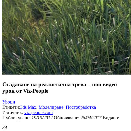
Създаване на реалистична трева – нов видео
урок от Viz-People
Уроци
Етикети:
3ds Max
,
Моделиране
,
Постобработка
Източник:
viz-people.com
Публикуванe:
19/10/2012
Обновяване:
26/04/2017
Видяно:
34