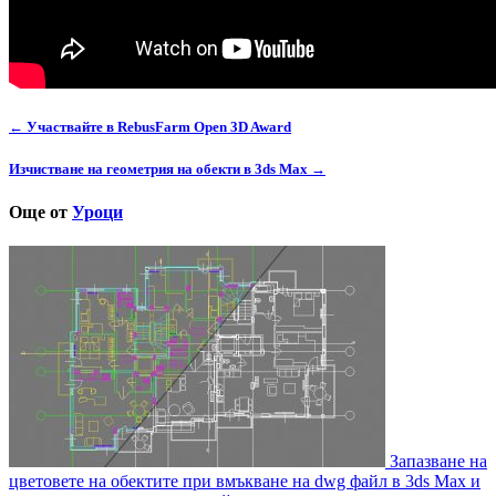
← Участвайте в RebusFarm Open 3D Award
Изчистване на геометрия на обекти в 3ds Max →
Още от
Уроци
Запазване на
цветовете на обектите при вмъкване на dwg файл в 3ds Max и