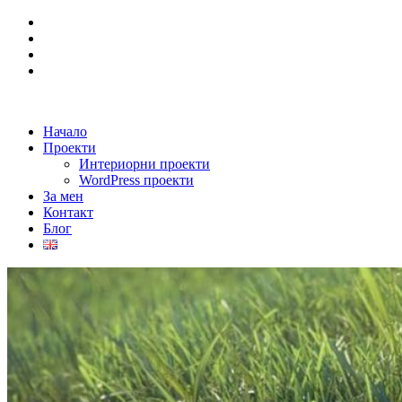
Начало
Проекти
Интериорни проекти
WordPress проекти
За мен
Контакт
Блог