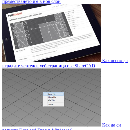
преместването им в нов слой
Как лесно да
вградите чертеж в уеб страница със ShareCAD
Как да си