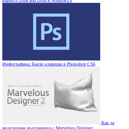
върнете Drag and Drop в Windows 8
Инфографика: Бързи клавиши в Photoshop CS6
Как да
моделираме възглавница с Marvelous Designer