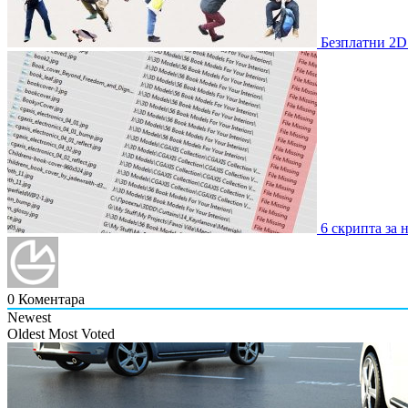
Безплатни 2D 
6 скрипта за 
0
Коментара
Newest
Oldest
Most Voted