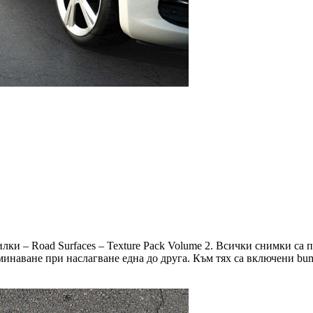
лки – Road Surfaces – Texture Pack Volume 2. Всички снимки са 
зминаване при наслагване една до друга. Към тях са включени bum