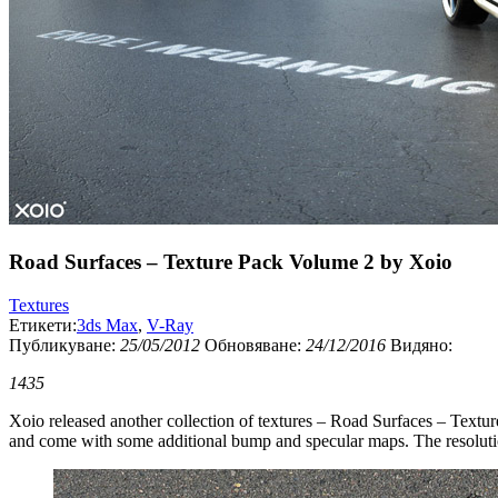
Road Surfaces – Texture Pack Volume 2 by Xoio
Textures
Етикети:
3ds Max
,
V-Ray
Публикуванe:
25/05/2012
Обновяване:
24/12/2016
Видяно:
1435
Xoio released another collection of textures – Road Surfaces – Texture
and come with some additional bump and specular maps. The resoluti