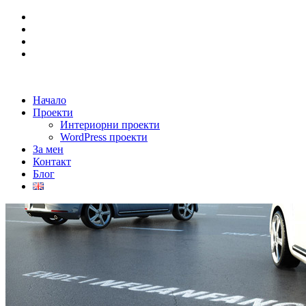
Начало
Проекти
Интериорни проекти
WordPress проекти
За мен
Контакт
Блог