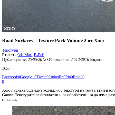
Road Surfaces – Texture Pack Volume 2 от Xoio
Текстури
Етикети:
3ds Max
,
В-Рей
Публикуванe:
25/05/2012
Обновяване:
24/12/2016
Видяно:
1657
Facebook
0
Google+
0
Tweet
0
LinkedIn
0
Pin
0
Email
0
0
Xoio пуснаха още една колекция с текстури на тема пътни насти
Gatow. Текстурите са безплатни и са обработени, за да няма ра
пиксела.