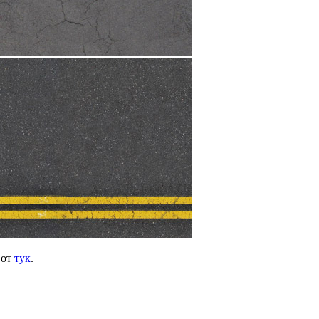
 от
тук
.