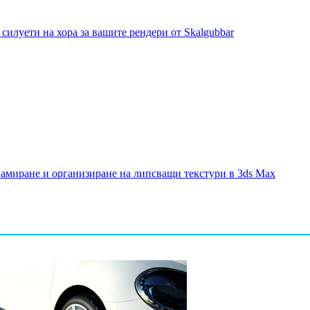
силуети на хора за вашите рендери от Skalgubbar
намиране и организиране на липсващи текстури в 3ds Max