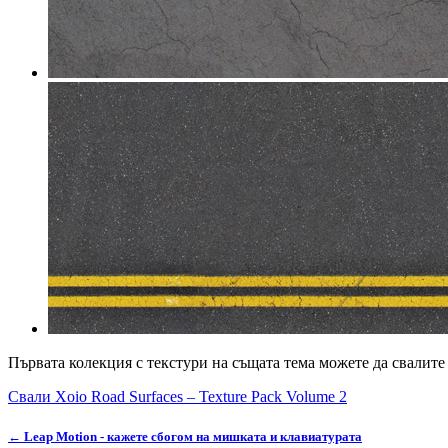
Първата колекция с текстури на същата тема можете да свалите
Свали Xoio Road Surfaces – Texture Pack Volume 2
← Leap Motion - кажете сбогом на мишката и клавиатурата