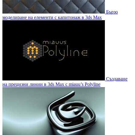
Бързо
моделиране на елементи с капитонаж в 3ds Max
Създаване
на прецизни линии в 3ds Max с miauu’s Polyline