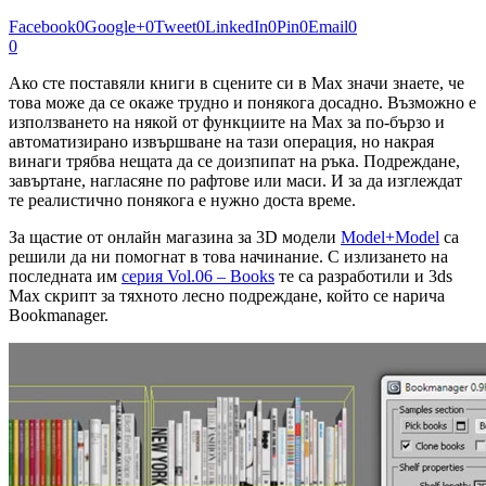
Facebook
0
Google+
0
Tweet
0
LinkedIn
0
Pin
0
Email
0
0
Ако сте поставяли книги в сцените си в Max значи знаете, че
това може да се окаже трудно и понякога досадно. Възможно е
използването на някой от функциите на Max за по-бързо и
автоматизирано извършване на тази операция, но накрая
винаги трябва нещата да се доизпипат на ръка. Подреждане,
завъртане, нагласяне по рафтове или маси. И за да изглеждат
те реалистично понякога е нужно доста време.
За щастие от онлайн магазина за 3D модели
Model+Model
са
решили да ни помогнат в това начинание. С излизането на
последната им
серия Vol.06 – Books
те са разработили и 3ds
Max скрипт за тяхното лесно подреждане, който се нарича
Bookmanager.