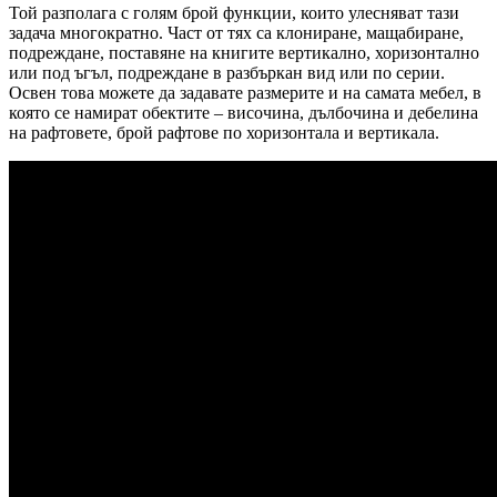
Той разполага с голям брой функции, които улесняват тази
задача многократно. Част от тях са клониране, мащабиране,
подреждане, поставяне на книгите вертикално, хоризонтално
или под ъгъл, подреждане в разбъркан вид или по серии.
Освен това можете да задавате размерите и на самата мебел, в
която се намират обектите – височина, дълбочина и дебелина
на рафтовете, брой рафтове по хоризонтала и вертикала.