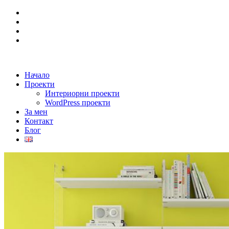
Начало
Проекти
Интериорни проекти
WordPress проекти
За мен
Контакт
Блог