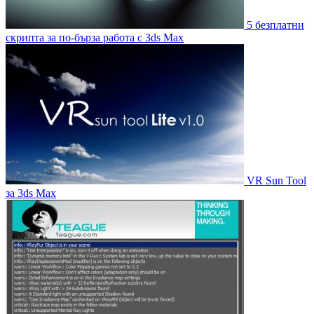
5 безплатни
скрипта за по-бърза работа с 3ds Max
VR Sun Tool
за 3ds Max