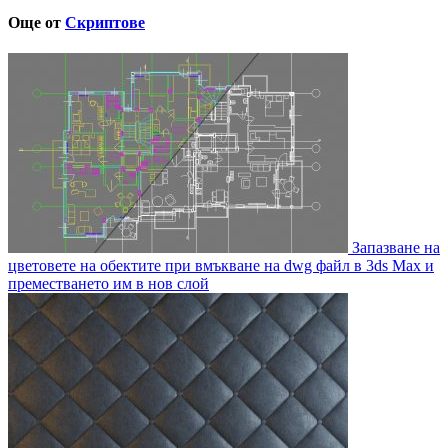
Още от
Скриптове
Запазване на
цветовете на обектите при вмъкване на dwg файл в 3ds Max и
преместването им в нов слой