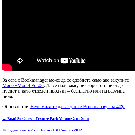
За сега с Bookmanager може да се сдобиете само ако закупите
Model+Мodel Vol.06
. Да се надяваме, че скоро той ще бъде
пуснат и като отделен продукт – безплатно или на разумна
цена.
Обновление:
Вече можете да закупите Bookmanager за 40$.
← Road Surfaces – Texture Pack Volume 2 от Xoio
Победителите в Architectural 3D Awards 2012 →