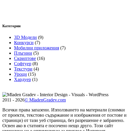
Категории
3D Модели
(9)
Конкурси
(7)
Мобилни приложения
(7)
Плъгини
(5)
Скриптове
(16)
Софтуер
(8)
Текстури
(4)
Уроци
(15)
Хардуер
(1)
2011 - 2026
© MladenGradev.com
Всички права запазени. Използването на материали (снимки
от проекти, текстово съдържание и изображения от постове и
страници) от тази уеб страница, без разрешение е забранено.
Освен ако в статията е посочено нещо друго. Този сайт
умишлено не е оптимизиран за преглед с Интернет