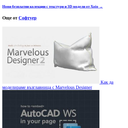
Нови безплатни колекции с текстури и 3D модели от Xoio →
Още от
Софтуер
Как да
моделираме възглавница с Marvelous Designer