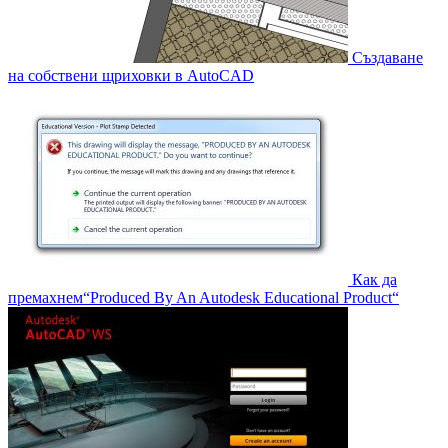
Създаване
на собствени щриховки в AutoCAD
Как да
премахнем“Produced By An Autodesk Educational Product“