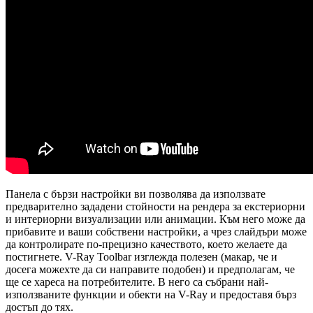
Панела с бързи настройки ви позволява да използвате
предварително зададени стойности на рендера за екстериорни
и интериорни визуализации или анимации. Към него може да
прибавите и ваши собствени настройки, а чрез слайдъри може
да контролирате по-прецизно качеството, което желаете да
постигнете. V-Ray Toolbar изглежда полезен (макар, че и
досега можехте да си направите подобен) и предполагам, че
ще се хареса на потребителите. В него са събрани най-
използваните функции и обекти на V-Ray и предоставя бърз
достъп до тях.