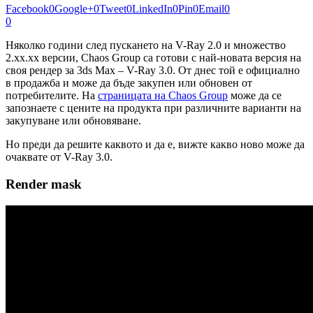
Facebook
0
Google+
0
Tweet
0
LinkedIn
0
Pin
0
Email
0
0
Няколко години след пускането на V-Ray 2.0 и множество
2.xx.xx версии, Chaos Group са готови с най-новата версия на
своя рендер за 3ds Max – V-Ray 3.0. От днес той е официално
в продажба и може да бъде закупен или обновен от
потребителите. На
страницата на Chaos Group
може да се
запознаете с цените на продукта при различните варианти на
закупуване или обновяване.
Но преди да решите каквото и да е, вижте какво ново може да
очаквате от V-Ray 3.0.
Render mask