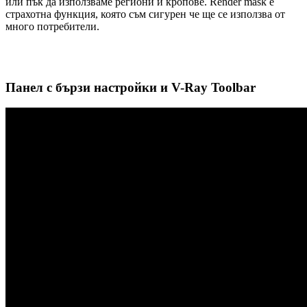
или пък да използваме региони и кропове. Render mask е
страхотна функция, която съм сигурен че ще се използва от
много потребители.
Панел с бързи настройки и V-Ray Toolbar