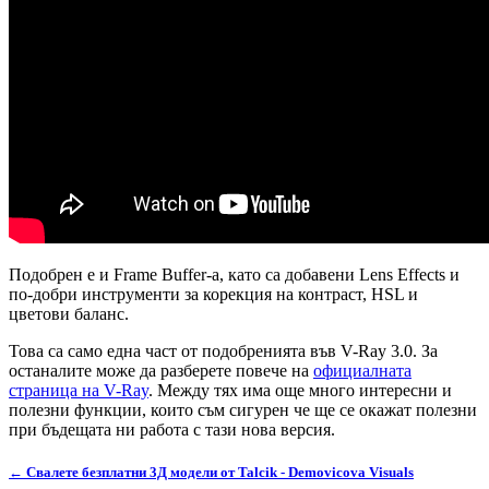
Подобрен е и Frame Buffer-а, като са добавени Lens Effects и
по-добри инструменти за корекция на контраст, HSL и
цветови баланс.
Това са само една част от подобренията във V-Ray 3.0. За
останалите може да разберете повече на
официалната
страница на V-Ray
. Между тях има още много интересни и
полезни функции, които съм сигурен че ще се окажат полезни
при бъдещата ни работа с тази нова версия.
← Свалете безплатни 3Д модели от Talcik - Demovicova Visuals