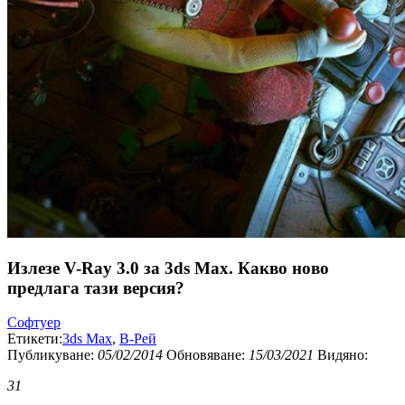
Излезе V-Ray 3.0 за 3ds Max. Какво ново
предлага тази версия?
Софтуер
Етикети:
3ds Max
,
В-Рей
Публикуванe:
05/02/2014
Обновяване:
15/03/2021
Видяно:
31