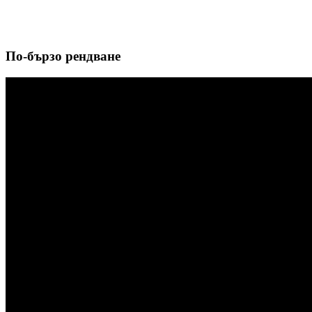
По-бързо рендване