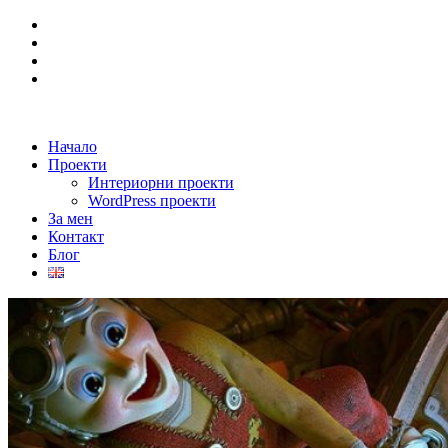
Начало
Проекти
Интериорни проекти
WordPress проекти
За мен
Контакт
Блог