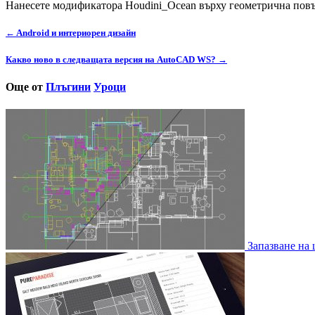
Нанесете модификатора Houdini_Ocean върху геометрична повърх
← Android и интериорен дизайн
Какво ново в следващата версия на AutoCAD WS? →
Още от
Плъгини
Уроци
Запазване на 