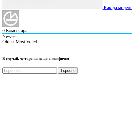
Как да модели
0
Коментара
Newest
Oldest
Most Voted
В случай, че търсиш нещо специфично
Търсене
за: