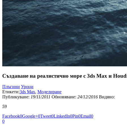
Създаване на реалистично море с 3ds Max и Houd
Плъгини
Уроци
Етикети:
3ds Max
,
Моделиране
Публикуванe:
19/11/2011
Обновяване:
24/12/2016
Видяно:
59
Facebook
0
Google+
0
Tweet
0
LinkedIn
0
Pin
0
Email
0
0