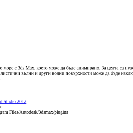
о море с 3ds Max, което може да бъде анимирано. За целта са ну
еалистични вълни и други водни повърхности може да бъде изклю
.
al Studio 2012
x
ram Files/Autodesk/3dsmax/plugins