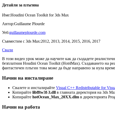
Детайли за плъгина
Име:
Houdini Ocean Toolkit for 3ds Max
Автор:
Guillaume Plourde
Уеб:
guillaumeplourde.com
Съвместим с 3ds Max:
2012, 2013, 2014, 2015, 2016, 2017
Свали
В този видео урок може да научите как да създадете реалистичн
безплатния Houdini Ocean Toolkit (Hot4Max). Създаването на р
фантастичен плъгин това може да бъде направено за нула време
Начин на инсталиране
Свалете и инсталирайте
Visual C++ Redistributable for Visu
Копирайте
libfftw3f-3.dll
в главната директория на 3ds Ma
Копирайте
hotOcean_Max_20XX.dlm
в директорията Prog
Начин на работа