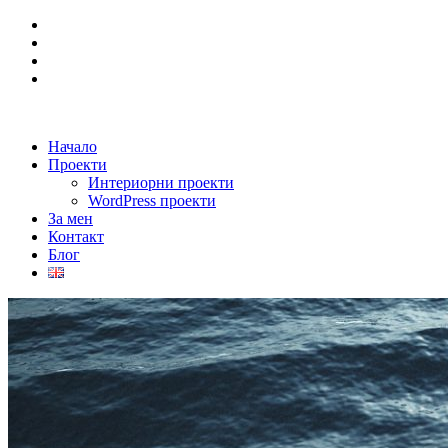
Начало
Проекти
Интериорни проекти
WordPress проекти
За мен
Контакт
Блог