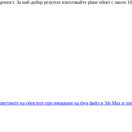
ност. За най-добър резултат използвайте plane обект с около 1
цветовете на обектите при вмъкване на dwg файл в 3ds Max и пр